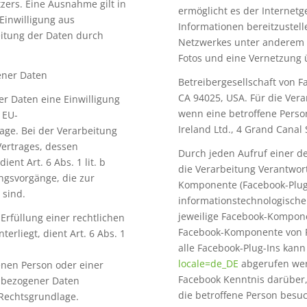
zers. Eine Ausnahme gilt in
ermöglicht es der Interne
 Einwilligung aus
Informationen bereitzustel
eitung der Daten durch
Netzwerkes unter anderem d
Fotos und eine Vernetzung 
ener Daten
Betreibergesellschaft von F
CA 94025, USA. Für die Ver
r Daten eine Einwilligung
wenn eine betroffene Perso
a EU-
Ireland Ltd., 4 Grand Canal
ge. Bei der Verarbeitung
Vertrages, dessen
Durch jeden Aufruf einer de
ient Art. 6 Abs. 1 lit. b
die Verarbeitung Verantwor
ngsvorgänge, die zur
Komponente (Facebook-Plug-
 sind.
informationstechnologische
jeweilige Facebook-Kompone
rfüllung einer rechtlichen
Facebook-Komponente von F
erliegt, dient Art. 6 Abs. 1
alle Facebook-Plug-Ins kan
locale=de_DE
abgerufen wer
fenen Person oder einer
Facebook Kenntnis darüber,
nbezogener Daten
die betroffene Person besuc
s Rechtsgrundlage.