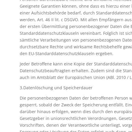
Geeignete Garantien können, ohne dass es hierzu ein
einer Aufsichtsbehörde bedarf, durch Standarddatensch
werden, Art. 46 II lit. c DSGVO. Mit allen Empfängern au
der ersten Übermittlung personenbezogener Daten die 
Standarddatenschutzklauseln vereinbart. Folglich ist sich
sämtliche Verarbeitungen von personenbezogenen Daten
durchsetzbare Rechte und wirksame Rechtsbehelfe gewähr
den EU-Standarddatenschutzklauseln ergeben.
Jeder Betroffene kann eine Kopie der Standarddatensch
Datenschutzbeauftragten erhalten. Zudem sind die Sta
auch im Amtsblatt der Europäischen Union (ABl. 2010 / L 
3.Datenlöschung und Speicherdauer
Die personenbezogenen Daten der betroffenen Person w
gesperrt, sobald der Zweck der Speicherung entfällt. E
darüber hinaus erfolgen, wenn dies durch den europäis
Gesetzgeber in unionsrechtlichen Verordnungen, Gesetz
Vorschriften, denen der Verantwortliche unterliegt, vor
Sperrung oder Löschung der Daten erfolgt auch dann, w