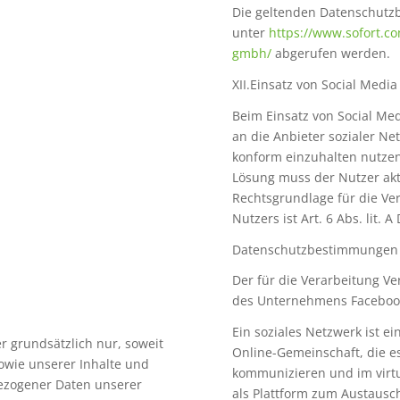
Die geltenden Datenschut
unter
https://www.sofort.c
gmbh/
abgerufen werden.
XII.Einsatz von Social Media
Beim Einsatz von Social M
an die Anbieter sozialer Ne
konform einzuhalten nutzen 
Lösung muss der Nutzer akti
Rechtsgrundlage für die Ve
Nutzers ist Art. 6 Abs. lit. 
Datenschutzbestimmungen 
Der für die Verarbeitung Ve
des Unternehmens Facebook i
Ein soziales Netzwerk ist ei
 grundsätzlich nur, soweit
Online-Gemeinschaft, die e
sowie unserer Inhalte und
kommunizieren und im virtu
bezogener Daten unserer
als Plattform zum Austaus