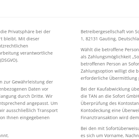
s die Privatsphäre bei der
Betreibergesellschaft von 
bleibt. Mit dieser
1, 82131 Gauting, Deutschl
tzrechtlichen
Wählt die betroffene Perso
rbeitung verantwortliche
als Zahlungsmöglichkeit „S
 (DSGVO).
betroffenen Person an Sofo
Zahlungsoption willigt die 
erforderliche Übermittlung
en zur Gewährleistung der
nenbezogenen Daten vor
Bei der Kaufabwicklung übe
angung durch Dritte. Wir
die TAN an die Sofort GmbH
entsprechend angepasst. Um
Überprüfung des Kontostan
ir ausschließlich Transport
Kontodeckung eine Überwei
e von Ihnen eingegebenen
Finanztransaktion wird dem
Bei den mit Sofortüberwei
annt.
es sich um Vorname, Nachna