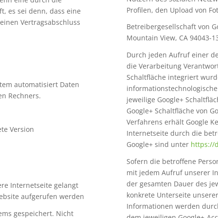
Profilen, den Upload von F
, es sei denn, dass eine
 einen Vertragsabschluss
Betreibergesellschaft von G
Mountain View, CA 94043-1
Durch jeden Aufruf einer de
die Verarbeitung Verantwor
Schaltfläche integriert wur
stem automatisiert Daten
informationstechnologische
en Rechners.
jeweilige Google+ Schaltflä
Google+ Schaltfläche von G
Verfahrens erhält Google K
te Version
Internetseite durch die be
Google+ sind unter
https://
Sofern die betroffene Person
mit jedem Aufruf unserer I
der gesamten Dauer des jewe
re Internetseite gelangt
konkrete Unterseite unserer
Website aufgerufen werden
Informationen werden durc
ems gespeichert. Nicht
dem jeweiligen Google+-Acc