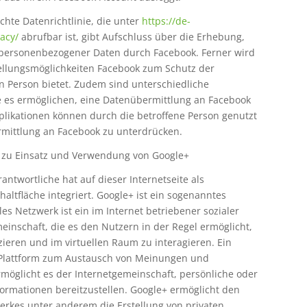
chte Datenrichtlinie, die unter
https://de-
acy/
abrufbar ist, gibt Aufschluss über die Erhebung,
personenbezogener Daten durch Facebook. Ferner wird
stellungsmöglichkeiten Facebook zum Schutz der
n Person bietet. Zudem sind unterschiedliche
ie es ermöglichen, eine Datenübermittlung an Facebook
plikationen können durch die betroffene Person genutzt
mittlung an Facebook zu unterdrücken.
zu Einsatz und Verwendung von Google+
antwortliche hat auf dieser Internetseite als
ltfläche integriert. Google+ ist ein sogenanntes
les Netzwerk ist ein im Internet betriebener sozialer
einschaft, die es den Nutzern in der Regel ermöglicht,
eren und im virtuellen Raum zu interagieren. Ein
s Plattform zum Austausch von Meinungen und
möglicht es der Internetgemeinschaft, persönliche oder
rmationen bereitzustellen. Google+ ermöglicht den
erkes unter anderem die Erstellung von privaten