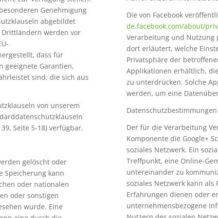
er besonderen Genehmigung
Die von Facebook veröffentli
utzklauseln abgebildet
de.facebook.com/about/priv
s Drittländern werden vor
Verarbeitung und Nutzung 
EU-
dort erläutert, welche Ein
ergestellt, dass für
Privatsphäre der betroffene
 geeignete Garantien,
Applikationen erhältlich, d
leistet sind, die sich aus
zu unterdrücken. Solche Ap
werden, um eine Datenüber
utzklauseln von unserem
Datenschutzbestimmungen 
ndarddatenschutzklauseln
Der für die Verarbeitung Ver
39, Seite 5-18) verfügbar.
Komponente die Google+ Scha
soziales Netzwerk. Ein sozia
Treffpunkt, eine Online-Gem
erden gelöscht oder
untereinander zu kommunizi
ine Speicherung kann
soziales Netzwerk kann al
chen oder nationalen
Erfahrungen dienen oder er
en oder sonstigen
unternehmensbezogene Info
gesehen wurde. Eine
Nutzern des sozialen Netzw
enn eine durch die