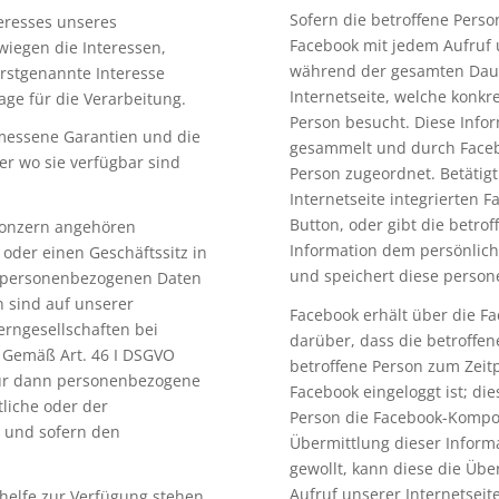
Sofern die betroffene Person
teresses unseres
Facebook mit jedem Aufruf 
wiegen die Interessen,
während der gesamten Dauer
rstgenannte Interesse
Internetseite, welche konkr
lage für die Verarbeitung.
Person besucht. Diese Inf
messene Garantien und die
gesammelt und durch Faceb
der wo sie verfügbar sind
Person zugeordnet. Betätigt
Internetseite integrierten F
Button, oder gibt die betr
Konzern angehören
Information dem persönlich
oder einen Geschäftssitz in
und speichert diese perso
n personenbezogenen Daten
n sind auf unserer
Facebook erhält über die 
zerngesellschaften bei
darüber, dass die betroffen
 Gemäß Art. 46 I DSGVO
betroffene Person zum Zeitp
 nur dann personenbezogene
Facebook eingeloggt ist; di
tliche oder der
Person die Facebook-Kompone
t und sofern den
Übermittlung dieser Inform
gewollt, kann diese die Übe
Aufruf unserer Internetsei
elfe zur Verfügung stehen.