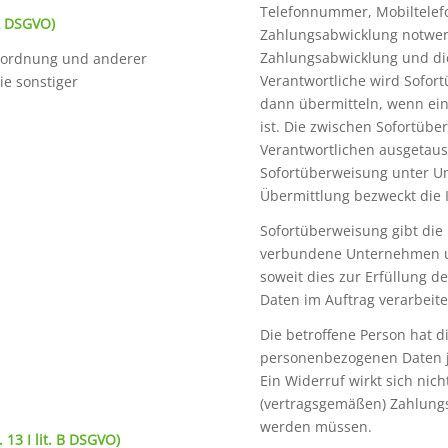
Telefonnummer, Mobiltelef
 A DSGVO)
Zahlungsabwicklung notwend
Zahlungsabwicklung und die
erordnung und anderer
Verantwortliche wird Sofo
ie sonstiger
dann übermitteln, wenn ein
ist. Die zwischen Sofortüb
Verantwortlichen ausgetau
Sofortüberweisung unter Um
Übermittlung bezweckt die I
Sofortüberweisung gibt di
verbundene Unternehmen un
soweit dies zur Erfüllung de
Daten im Auftrag verarbeite
Die betroffene Person hat d
personenbezogenen Daten j
Ein Widerruf wirkt sich ni
(vertragsgemäßen) Zahlungs
werden müssen.
13 I lit. B DSGVO)