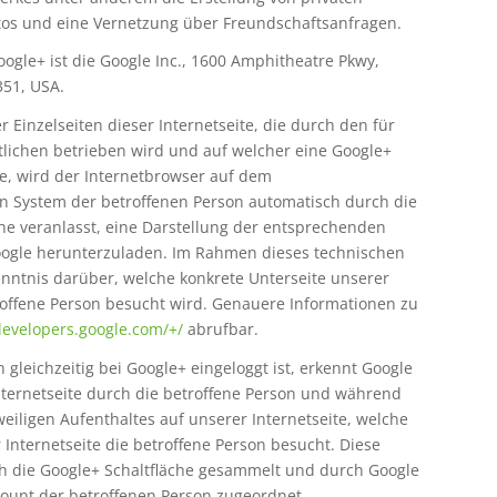
otos und eine Vernetzung über Freundschaftsanfragen.
oogle+ ist die Google Inc., 1600 Amphitheatre Pkwy,
351, USA.
r Einzelseiten dieser Internetseite, die durch den für
tlichen betrieben wird und auf welcher eine Google+
de, wird der Internetbrowser auf dem
n System der betroffenen Person automatisch durch die
che veranlasst, eine Darstellung der entsprechenden
oogle herunterzuladen. Im Rahmen dieses technischen
enntnis darüber, welche konkrete Unterseite unserer
troffene Person besucht wird. Genauere Informationen zu
developers.google.com/+/
abrufbar.
 gleichzeitig bei Google+ eingeloggt ist, erkennt Google
nternetseite durch die betroffene Person und während
iligen Aufenthaltes auf unserer Internetseite, welche
 Internetseite die betroffene Person besucht. Diese
h die Google+ Schaltfläche gesammelt und durch Google
ount der betroffenen Person zugeordnet.